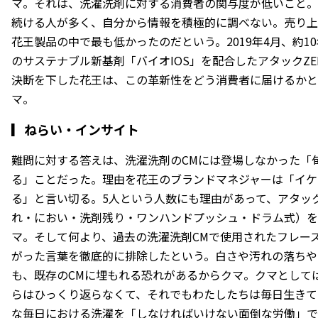
マ。それは、洗濯洗剤に対する消費者の関与度が低いこと。
続ける人が多く、自分から情報を積極的に調べない。売り上
花王製品の中で最も低かったのだという。2019年4月、約1
のサステナブル新基剤「バイオIOS」を配合したアタックZ
決断を下した花王は、この革新性をどう消費者に届けるかと
マ。
▎
ねらい・インサイト
難問に対する答えは、洗濯洗剤のCMには登場しなかった「
る」ことだった。理由を花王のブランドマネジャーは「イケ
る」と言い切る。5人という人数にも理由があって、アタック
れ・におい・洗剤残り・ワンハンドプッシュ・ドラム式）を
マ。そして何より、過去の洗濯洗剤CMで使用されたフレー
がった言葉を徹底的に排除したという。白さや汚れの落ちや
も、既存のCMに埋もれる恐れがあるからクマ。クマとして
らはひっくり返らなくて、それでもわたしたちは毎日生きて
な毎日における洗濯を「しなければいけない面倒な労働」で