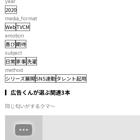
year
2020
media_format
Web
TVCM
emotion
喜び
期待
subject
日常
家事
洗濯
method
シリーズ展開
SNS連動
タレント起用
▎広告くんが選ぶ関連3本
同じ匂いがするクマ〜