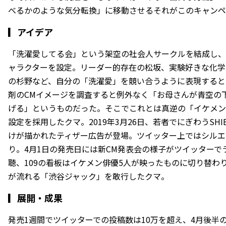
べるかのような気分転換」に移動させる――それがこのキャン
▎
アイデア
「洗濯愛してる会」という架空の社会人サークルを結成し、
ャラクターを設定。リーダー的存在の松坂、実験好きな化学
の杉野など、自分の「洗濯愛」を競い合うように表現すると
剤のCMイメージを調査すると例外なく「お母さんが青空の
げる」というものだった。そこでこれとは真逆の「イケメン
設定を採用したクマ。2019年3月26日、若者でにぎわうSHIB
けが描かれたティザー広告が登場。ツイッター上ではシルエ
り。4月1日の発売日には新CM発表会の様子がツイッターで
聴、109の看板はイケメン俳優5人が映ったものに切り替わ
が流れる「渋谷ジャック」を敢行したクマ。
▎
展開・成果
発売1週間でツイッターでの投稿数は10万を超え、4月後半のC