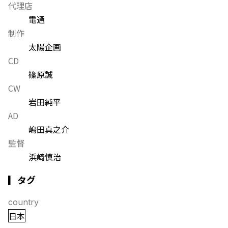
代理店
電通
制作
太陽企画
CD
篠原誠
CW
岩田純平
AD
嶋田真之介
監督
浜崎慎治
▎タグ
country
日本