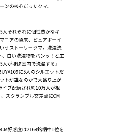
ペーンの核心だったクマ。
5人それぞれに個性豊かなキ
マニアの賀来、ピュアボーイ
いうストーリークマ。洗濯洗
下、白い洗濯物をパンッ！と広
5人がほぼ室内で洗濯する」
UYA109に5人のシルエットだ
ットが誰なのかで大盛り上が
ライブ配信され約10万人が視
り、スクランブル交差点にCM
M好感度は2164銘柄中1位を