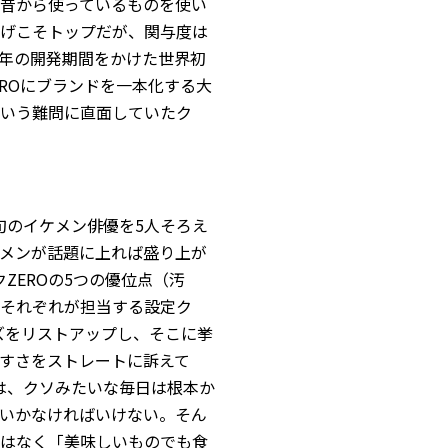
昔から使っているものを使い
げこそトップだが、関与度は
0年の開発期間をかけた世界初
EROにブランドを一本化する大
いう難問に直面していたク
旬のイケメン俳優を5人そろえ
メンが話題に上れば盛り上が
ZEROの5つの優位点（汚
それぞれが担当する設定ク
ズをリストアップし、そこに挙
すさをストレートに訴えて
は、クソみたいな毎日は根本か
いかなければいけない。そん
はなく「美味しいものでも食