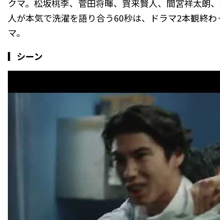
クマ。松坂桃李、菅田将暉、賀来賢人、間宮祥太朗、
人が本気で洗濯を語り合う60秒は、ドラマ2本観終
マ。
▎シーン