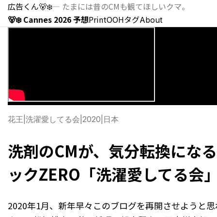
広告くん
🐻‍❄️
—
たまには昔のCMも観てほしいクマ。
🐻‍❄️ Cannes 2026 予想
Print
OOH
タグ
About
花王
|
洗濯愛してる会
|
2020
|
日本
洗剤のCMが、気分転換になる日
ックZERO「洗濯愛してる会
2020年1月、新年早々このブログを再開させようと