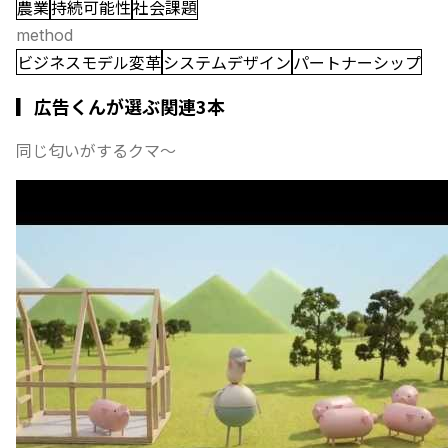
農業
持続可能性
社会課題
method
ビジネスモデル変革
システムデザイン
パートナーシップ
▎広告くんが選ぶ関連3本
同じ匂いがするクマ〜