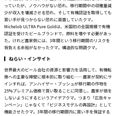
っていたが、ノウハウがない恐れ、移行期間中の収穫量減
少が収入を壊滅させる恐れ、そして有機認証を取得しても
買い手が見つからない恐れに直面していたクマ。
Michelob ULTRA Pure Goldは、米国初の全国規模で有機
認証を受けたビールブランドで、原料を増やす必要があっ
た。けれど農家側には、3年間という移行期間のリスクを
背負える余裕がなかったクマ。構造的な問題クマ。
▎
ねらい・インサイト
世界最大のビール会社の資源と影響力を活用して、有機転
換への主要な障壁に根本的に取り組む——農家が契約にサ
インすれば、アンハイザー・ブッシュが移行期の作物を
25%プレミアム価格で買い取ることに同意し、農家が損を
しないようにするというアイデアクマ。つまり「広告キャ
ンペーン」じゃなくて「ビジネスモデルの再設計」として
機能させたクマ。3年間の移行期間内に買い手を保証する