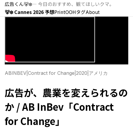
広告くん
🐻‍❄️
—
今日のおすすめ、観てほしいクマ。
🐻‍❄️ Cannes 2026 予想
Print
OOH
タグ
About
ABINBEV
|
Contract for Change
|
2020
|
アメリカ
広告が、農業を変えられるの
か / AB InBev「Contract
for Change」