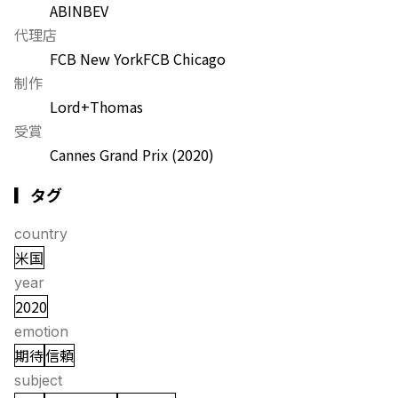
ABINBEV
代理店
FCB New York
FCB Chicago
制作
Lord+Thomas
受賞
Cannes Grand Prix
(2020)
▎タグ
country
米国
year
2020
emotion
期待
信頼
subject