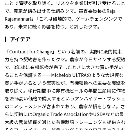
ことで障壁を取り除く。リスクを企業側が引き受けること
で、農家が踏み出せる仕組みクマ。審査委員長のRaja
Rajamannarは「これは破壊的で、ゲームチェンジングで
あり、未来に続く影響を持つ」と評したクマ。
▎
アイデア
「Contract for Change」という名前の、実際に法的拘束
力を持つ契約書を作ったクマ。農家が今日サインする契約
で、3年後に有機転換が完了したときに大きな買い手がい
ることを保証する——Michelob ULTRAのような大規模な
買い手がいるという確実性が、有機転換への主要な障壁を
取り除く。移行期間中に非有機ビールの年間生産用に作物
を25%高い価格で購入するというアンハイザー・ブッシュ
のコミットメントが含まれており、農家が損をしない。さ
らに契約にはOrganic Trade AssociationやUSDAなどの最
大級の農業組織を通じた有機栽培トレーニングも提供され
るクマ。ハイパーターゲティングされたクロスチャネルキ