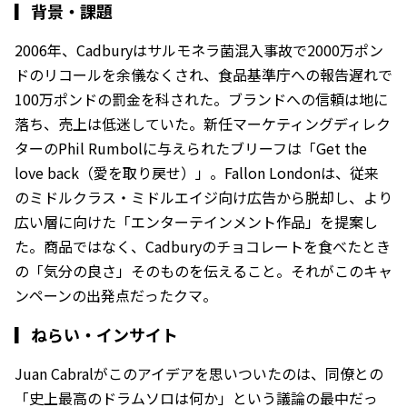
▎
背景・課題
2006年、Cadburyはサルモネラ菌混入事故で2000万ポン
ドのリコールを余儀なくされ、食品基準庁への報告遅れで
100万ポンドの罰金を科された。ブランドへの信頼は地に
落ち、売上は低迷していた。新任マーケティングディレク
ターのPhil Rumbolに与えられたブリーフは「Get the
love back（愛を取り戻せ）」。Fallon Londonは、従来
のミドルクラス・ミドルエイジ向け広告から脱却し、より
広い層に向けた「エンターテインメント作品」を提案し
た。商品ではなく、Cadburyのチョコレートを食べたとき
の「気分の良さ」そのものを伝えること。それがこのキャ
ンペーンの出発点だったクマ。
▎
ねらい・インサイト
Juan Cabralがこのアイデアを思いついたのは、同僚との
「史上最高のドラムソロは何か」という議論の最中だっ