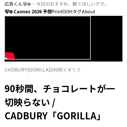
広告くん
🐻‍❄️
—
今日のおすすめ、観てほしいクマ。
🐻‍❄️ Cannes 2026 予想
Print
OOH
タグ
About
CADBURY
|
GORILLA
|
2008
|
イギリス
90秒間、チョコレートが一
切映らない /
CADBURY「GORILLA」