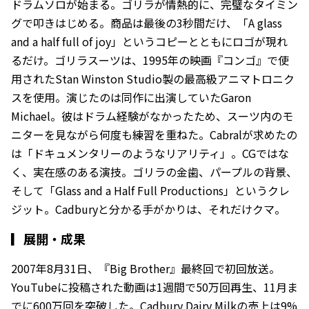
ドラムソロが始まる。ゴリラが情熱的に、完璧なタイミン
グで叩きはじめる。商品は最後の3秒間だけ、「A glass
and a half full of joy」というコピーとともにロゴが現れ
るだけ。ゴリラスーツは、1995年の映画『コンゴ』で使
用されたStan Winston Studio製の最高級アニマトロニク
スを使用。演じたのは同作に出演していたGaron
Michael。彼はドラム経験がなかったため、スーツ内のモ
ニターを見ながら何度も練習を重ねた。Cabralが求めたの
は「ドキュメンタリーのようなリアリティ」。CGではな
く、実在感のある演技。ゴリラの金歯、パープルの背景、
そして「Glass and a Half Full Productions」というクレ
ジット。Cadburyと分かる手がかりは、それだけクマ。
▎
展開・成果
2007年8月31日、『Big Brother』最終回で初回放送。
YouTubeに投稿された動画は1週間で50万回再生、11月ま
でに600万回を突破した。Cadbury Dairy Milkの売上は9%