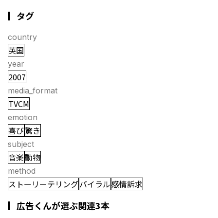
▎タグ
country
英国
year
2007
media_format
TVCM
emotion
喜び
驚き
subject
音楽
動物
method
ストーリーテリング
バイラル
感情訴求
▎広告くんが選ぶ関連3本