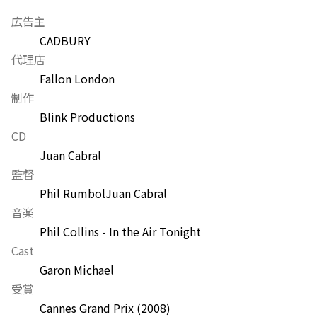
広告主
CADBURY
代理店
Fallon London
制作
Blink Productions
CD
Juan Cabral
監督
Phil Rumbol
Juan Cabral
音楽
Phil Collins - In the Air Tonight
Cast
Garon Michael
受賞
Cannes Grand Prix
(2008)