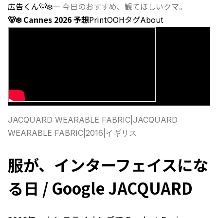
広告くん
🐻‍❄️
—
今日のおすすめ、観てほしいクマ。
🐻‍❄️ Cannes 2026 予想
Print
OOH
タグ
About
JACQUARD WEARABLE FABRIC
|
JACQUARD
WEARABLE FABRIC
|
2016
|
イギリス
服が、インターフェイスにな
る日 / Google JACQUARD