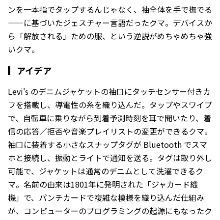
ンを一本指でタップするんじゃなく、袖全体を手で撫でる
——に基づいたジェスチャー言語だったクマ。デバイスか
ら「解放される」ための服、という逆説がめちゃめちゃ強
いクマ。
▎
アイデア
Levi's のデニムジャケットの袖口にタッチセンサー付きカ
フを搭載し、導電性の糸を織り込んだ。タップやスワイプ
で、自転車に乗りながら到着予測時刻を耳で聞いたり、着
信の応答／拒否や音楽プレイリストの変更ができるクマ。
袖口に装着する小さなスナップタグが Bluetooth でスマ
ホと接続し、振動とライトで通知を送る。タグは取り外し
可能で、ジャケットは通常のデニムとして洗濯できるク
マ。名前の由来は1801年に発明された「ジャカード織
機」で、パンチカードで複雑な模様を織り込んだ仕組み
が、コンピューターのプログラミングの起源にもなったク