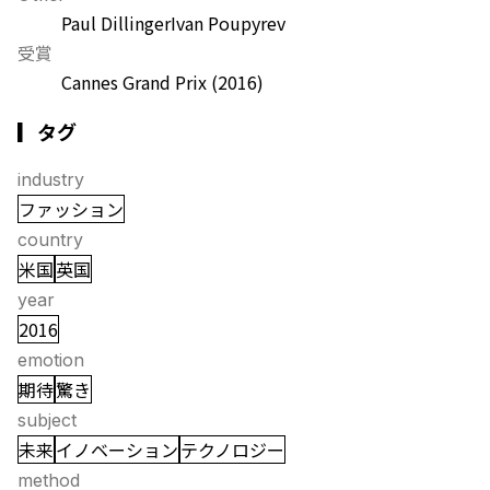
Paul Dillinger
Ivan Poupyrev
受賞
Cannes Grand Prix
(2016)
▎タグ
industry
ファッション
country
米国
英国
year
2016
emotion
期待
驚き
subject
未来
イノベーション
テクノロジー
method