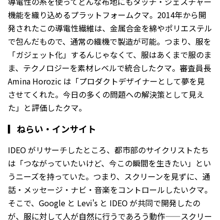
導電性の糸を使ってどんな布地にもタッチ・ジェスチャー
機能を織り込めるプラットフォームクマ。2014年から開
発されたこの導電性繊維は、金属合金を綿やポリエステル
で包んだもので、通常の織機で製造が可能。つまり、服を
「ガジェット化」するんじゃなくて、服はあくまで服のま
ま、テクノロジーを素材レベルで統合したクマ。審査員長
Amina Horozic は「プロダクトデザイナーとして夢を見
させてくれた。今日の多くの問題への解決策として見え
た」と評価したクマ。
▎
ねらい・インサイト
IDEO がリサーチしたところ、都市部のサイクリストたち
は「つながっていたいけど、今この瞬間を生きたい」とい
うニーズを持っていた。つまり、スクリーンを見ずに、通
話・メッセージ・ナビ・音楽をコントロールしたいクマ。
そこで、Google と Levi's と IDEO が共同で開発したの
が、服に対して人が自然に行うであろう動作——スクリー