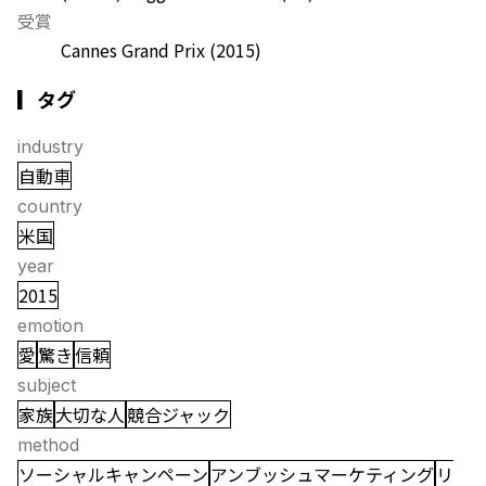
受賞
Cannes Grand Prix
(2015)
▎タグ
industry
自動車
country
米国
year
2015
emotion
愛
驚き
信頼
subject
家族
大切な人
競合ジャック
method
ソーシャルキャンペーン
アンブッシュマーケティング
リ