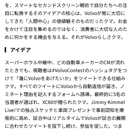
を、スマートなセカンドスクリーン戦術で自分たちへの注
目に転換する――そのアイデアの核心は、Volvoが常に大切に
してきた「人間中心」の価値観そのものだったクマ。お金
をかけて注目を集めるのではなく、消費者に大切な人のた
めに何かをする機会を与える。それがVolvoらしさクマ。
▎
アイデア
スーパーボウル中継中、どの自動車メーカーのCMが流れ
たときでも、視聴者は#VolvoContestのハッシュタグをつ
けて「誰にVolvoをあげたいか」をツイートできる仕組み
クマ。すべてのツイートにVolvoから自動返信が届き、ノ
ミネート理由を記入するフォームへ誘導。最終的に5名の
当選者が選ばれ、XC60が贈られたクマ。Jimmy Kimmel
Live!での独占スケッチと車両プレゼントで事前認知を爆
発的に高め、試合中はリアルタイムでVolvoが試合の展開
に合わせたツイートを投下し続け、参加を促した。つま