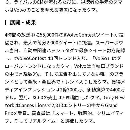
り、ライバルのCMが流れるたびに、視聴者の手元のスマ
ホはVolvoのことを考える装置になったクマ。
▎
展開・成果
4時間の放送中に55,000件の#VolvoContestツイートが投
稿され、最大で毎分2,000ツイートに到達。スーパーボウ
ル当日、自動車関連ハッシュタグで最多ツイート数を記録
し、#VolvoContestは3回トレンド入り、「Volvo」はグ
ローバルトレンドになったクマ。Volvoは自動車ブランド
の中で言及数3位、そして広告を出していない唯一のブラ
ンドとして全米・全世界でトレンド入りしたクマ。獲得メ
ディアインプレッションは2億3000万、価値換算で4400万
ドル。翌月、XC60の売上は70%増加したクマ。Grey New
YorkはCannes Lionsで2,813エントリーの中からGrand
Prixを受賞。審査員は「スマート、戦略的、クリエイティ
ブ、そしてリアルタイム」と評価したクマ。