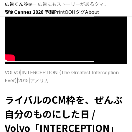
広告くん
🐻‍❄️
—
広告にもストーリーがあるクマ。
🐻‍❄️ Cannes 2026 予想
Print
OOH
タグ
About
VOLVO
|
INTERCEPTION (The Greatest Interception
Ever)
|
2015
|
アメリカ
ライバルのCM枠を、ぜんぶ
自分のものにした日 /
Volvo「INTERCEPTION」