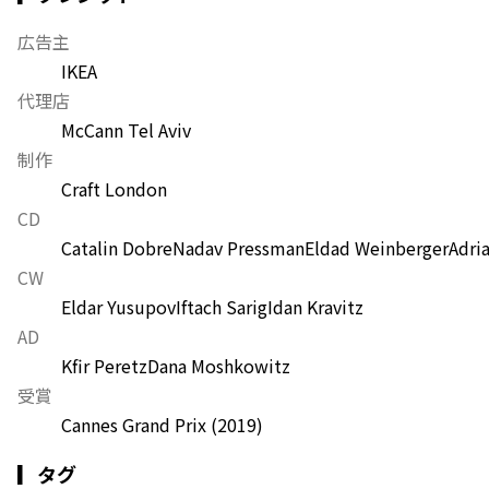
広告主
IKEA
代理店
McCann Tel Aviv
制作
Craft London
CD
Catalin Dobre
Nadav Pressman
Eldad Weinberger
Adri
CW
Eldar Yusupov
Iftach Sarig
Idan Kravitz
AD
Kfir Peretz
Dana Moshkowitz
受賞
Cannes Grand Prix
(2019)
▎タグ