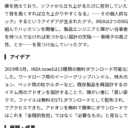
痺を抱えており、ソファから立ち上がるたびに苦労していた
て背を高くすれば立ち上がりやすくなる」——その個人的な
ック」するというアイデアが生まれたクマ。IKEAは2つのNGO（Milb
組んでハッカソンを開催し、製品エンジニアと障がい当事者
を持つ人でなければ気づかない設計の欠陥——車椅子の高さ
性、とか——を見つけ出していったクマ。
▎
アイデア
2019年3月、IKEA Israelは13種類の無料ダウンロード
した。ワードローブ用のイージーグリップハンドル、特大の
ョン、ベッド用の杖ホルダーなど。既存製品を再設計するの
イテム用のアドオンを設計することで、障がい者に「買い直
クマ。ファイルは無料のSTLダウンロードとして配布され、
でアクセスできた。アドオンを無料で簡単にダウンロードでき
はこれを「金銭的負担」ではなく「必要なもの」と見なして
▎
展開・成果