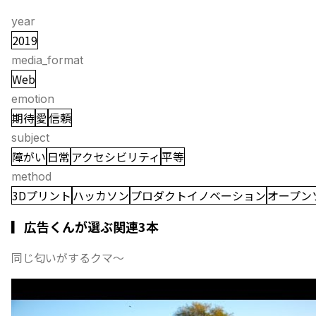
year
2019
media_format
Web
emotion
期待
愛
信頼
subject
障がい
日常
アクセシビリティ
平等
method
3Dプリント
ハッカソン
プロダクトイノベーション
オープン
▎広告くんが選ぶ関連3本
同じ匂いがするクマ〜