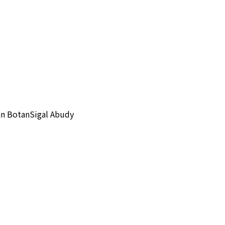
an Botan
Sigal Abudy