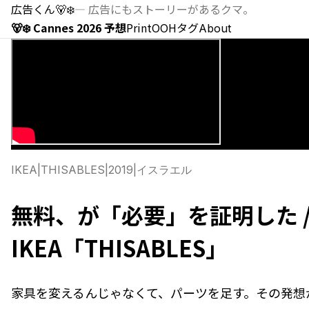
広告くん
🐻‍❄️
—
広告にもストーリーがあるクマ。
🐻‍❄️ Cannes 2026 予想
Print
OOH
タグ
About
IKEA
|
THISABLES
|
2019
|
イスラエル
無料、が「必要」を証明した 
IKEA「THISABLES」
家具を変えるんじゃなくて、パーツを足す。その発想