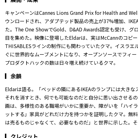
キャンペーンはCannes Lions Grand Prix for Health an
ウンロードされ、アダプテッド製品の売上が37%増加、IKEA I
た。The One ShowでGold、D&AD Awards認定も
目を集めた。映像に登場したEldarは、実はMcCannのコ
THISABLESラインの制作にも関わっていたクマ。イスラ
ぐに世界的なムーブメントになり、オープンソースでフィー
プロダクトハックの数は日々増え続けているクマ。
▎
余韻
Eldarは語る。「ベッドの隣にあるIKEAのランプには大き
それを消すとき、何でも可能なのだと自分に思い出させるの
画は、多様性のある職場がいかに重要か、障がいを「ハイラ
ットする」家具がどれだけ力を持つかを証明したクマ。無料に
は売るものじゃなくて、必要なものだ」と世界に示した。そ
▎クレジット