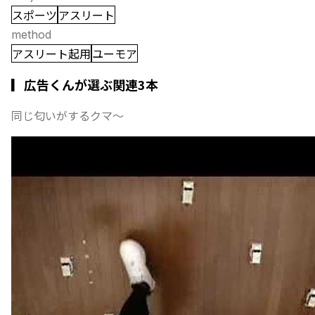
スポーツ
アスリート
method
アスリート起用
ユーモア
▎広告くんが選ぶ関連3本
同じ匂いがするクマ〜