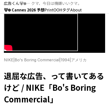
広告くん
🐻‍❄️
—
クマ、今日は機嫌いいクマ。
🐻‍❄️ Cannes 2026 予想
Print
OOH
タグ
About
NIKE
|
Bo's Boring Commercial
|
1994
|
アメリカ
退屈な広告、って書いてある
けど / NIKE「Bo's Boring
Commercial」