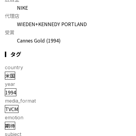
NIKE
代理店
WIEDEN+KENNEDY PORTLAND
受賞
Cannes Gold
(1994)
▎タグ
country
米国
year
1994
media_format
TVCM
emotion
期待
subject