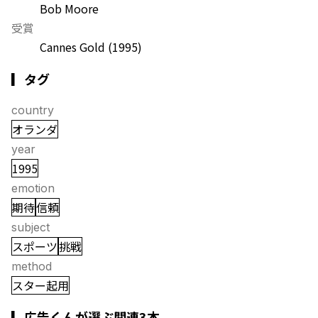
Bob Moore
受賞
Cannes Gold
(1995)
▎タグ
country
オランダ
year
1995
emotion
期待
信頼
subject
スポーツ
挑戦
method
スター起用
▎広告くんが選ぶ関連3本