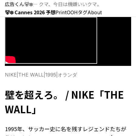
広告くん
🐻‍❄️
—
クマ、今日は機嫌いいクマ。
🐻‍❄️ Cannes 2026 予想
Print
OOH
タグ
About
NIKE
|
THE WALL
|
1995
|
オランダ
壁を超えろ。 / NIKE「THE
WALL」
1995年、サッカー史に名を残すレジェンドたちが