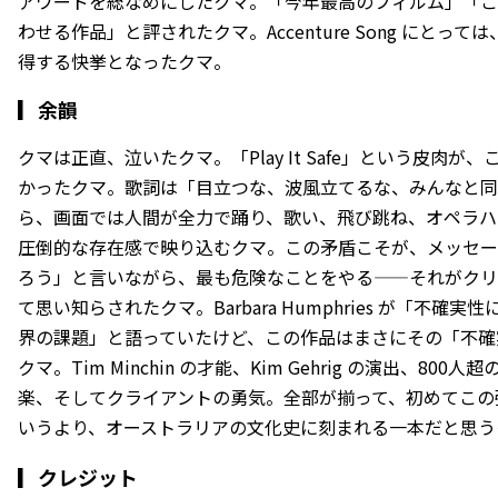
アワードを総なめにしたクマ。「今年最高のフィルム」「こ
わせる作品」と評されたクマ。Accenture Song にとっ
得する快挙となったクマ。
▎
余韻
クマは正直、泣いたクマ。「Play It Safe」という皮肉
かったクマ。歌詞は「目立つな、波風立てるな、みんなと同
ら、画面では人間が全力で踊り、歌い、飛び跳ね、オペラハ
圧倒的な存在感で映り込むクマ。この矛盾こそが、メッセー
ろう」と言いながら、最も危険なことをやる——それがクリ
て思い知らされたクマ。Barbara Humphries が「不
界の課題」と語っていたけど、この作品はまさにその「不確
クマ。Tim Minchin の才能、Kim Gehrig の演出、80
楽、そしてクライアントの勇気。全部が揃って、初めてこの
いうより、オーストラリアの文化史に刻まれる一本だと思う
▎クレジット