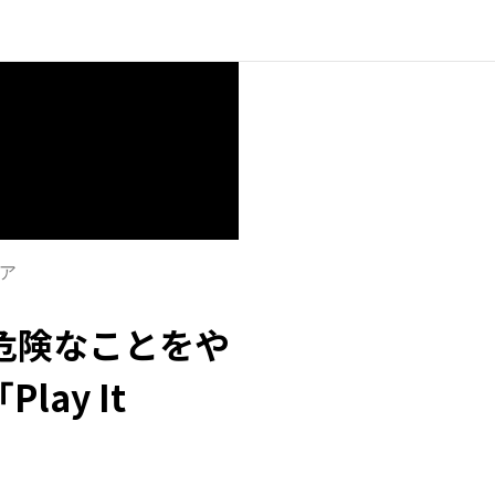
ア
危険なことをや
Play It