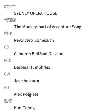
広告主
SYDNEY OPERA HOUSE
代理店
The Monkeys
part of Accenture Song
制作
Revolver x Somesuch
CD
Cameron Bell
Sam Dickson
ECD
Barbara Humphries
CW
Jake Ausburn
AD
Alex Polglase
監督
Kim Gehrig