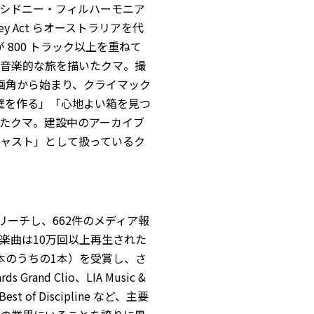
シドニー・フィルハーモニア
tney Act らオーストラリアを代
 が 800 トラック以上を重ねて
音楽的な旅を描いたクマ。撮
クエアな画角から始まり、クライマック
「壁を作る」「心地よい箱を見つ
たクマ。建設中のアーカイブ
ャスト」として扱っているク
リーチし、662件のメディア報
スした楽曲は10万回以上再生された
x（2本のうちの1本）を受賞し、さ
Grand Clio、LIA Music &
 Best of Discipline など、主要