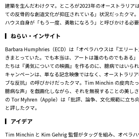
建築を生んだわけクマ。ところが2023年のオーストラリア
ての反骨的な創造文化が抑圧されている」状況だったクマ。
ハウス自身が「もう一度、勇敢になろう」と呼びかける必要
▎
ねらい・インサイト
Barbara Humphries（ECD）は「オペラハウスは『エ
きまとっていた。でも本当は、アートは誰のものでもある」
たちは『勇気についての映画』を作るのに、臆病ではいられ
キャンペーンは、単なる記念映像ではなく、オーストラリア
ブな反抗」の呼びかけだったクマ。Tim Minchin の皮肉
臆病な声」を戯画化しながら、それを無視することの美しさ
の Tor Myhren（Apple）は「批評、論争、文化規範に
と評したクマ。
▎
アイデア
Tim Minchin と Kim Gehrig 監督がタッグを組み、オ