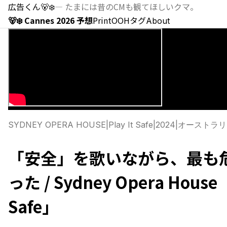
広告くん
🐻‍❄️
—
たまには昔のCMも観てほしいクマ。
🐻‍❄️ Cannes 2026 予想
Print
OOH
タグ
About
SYDNEY OPERA HOUSE
|
Play It Safe
|
2024
|
オーストラリ
「安全」を歌いながら、最も
った / Sydney Opera House「
Safe」