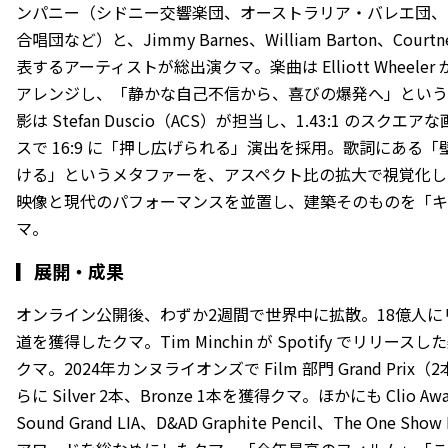
ンパニー（シドニー交響楽団、オーストラリア・バレエ団、
合唱団など）と、Jimmy Barnes、William Barton、Cour
表するアーティストが総出演クマ。楽曲は Elliott Wheeler
アレンジし、「静かな自己不信から、喜びの爆発へ」という
影は Stefan Duscio（ACS）が担当し、1.43:1 のス
スで 16:9 に「押し広げられる」演出を採用。歌詞にある
ける」というメタファーを、アスペクト比の拡大で視覚化し
映像と現代のパフォーマンスを並置し、建築そのものを「キ
マ。
▎
展開・成果
オンライン公開後、わずか2週間で世界中に拡散。18億人に
道を獲得したクマ。Tim Minchin が Spotify でリリー
クマ。2024年カンヌライオンズで Film 部門 Grand Pri
らに Silver 2本、Bronze 1本を獲得クマ。ほかにも Clio Awards 
Sound Grand LIA、D&AD Graphite Pencil、The One Show