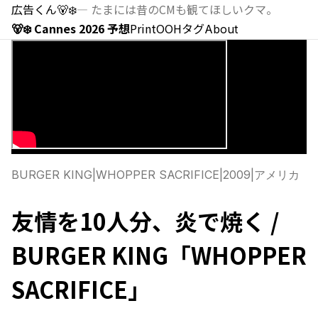
広告くん
🐻‍❄️
—
たまには昔のCMも観てほしいクマ。
🐻‍❄️ Cannes 2026 予想
Print
OOH
タグ
About
BURGER KING
|
WHOPPER SACRIFICE
|
2009
|
アメリカ
友情を10人分、炎で焼く /
BURGER KING「WHOPPER
SACRIFICE」