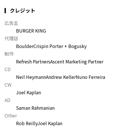
▎クレジット
広告主
BURGER KING
代理店
Boulder
Crispin Porter + Bogusky
制作
Refresh Partners
Ascent Marketing Partner
CD
Neil Heymann
Andrew Keller
Nuno Ferreira
CW
Joel Kaplan
AD
Saman Rahmanian
Other
Rob Reilly
Joel Kaplan