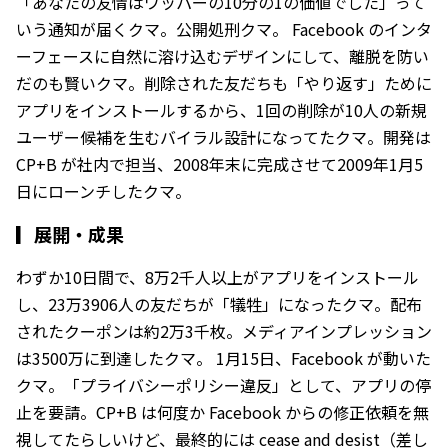
「あなたの友情はワッパーの10分の1の価値でした」って
いう通知が届くクマ。公開処刑クマ。 Facebook のインタ
ーフェースに自然に溶け込むデザインにして、離脱を防い
だのも賢いクマ。削除された友だちも「やり返す」ために
アプリをインストールするから、1回の削除が10人の新規
ユーザー候補を生むバイラル設計になってたクマ。開発は
CP+B が社内で担当、2008年末に完成させて2009年1月5
日にローンチしたクマ。
▎
展開・成果
わずか10日間で、8万2千人以上がアプリをインストール
し、23万3906人の友だちが「犠牲」になったクマ。配布
されたクーポンは約2万3千枚。メディアインプレッション
は3500万に到達したクマ。 1月15日、Facebook が動いた
クマ。「プライバシーポリシー違反」として、アプリの停
止を要請。CP+B は何度か Facebook からの修正依頼を無
視してたらしいけど、最終的には cease and desist（差し