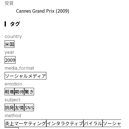
受賞
Cannes Grand Prix
(2009)
▎タグ
country
米国
year
2009
media_format
ソーシャルメディア
emotion
軽蔑
期待
驚き
subject
挑発
友情
SNS
method
炎上マーケティング
インタラクティブ
バイラル
ソーシャ