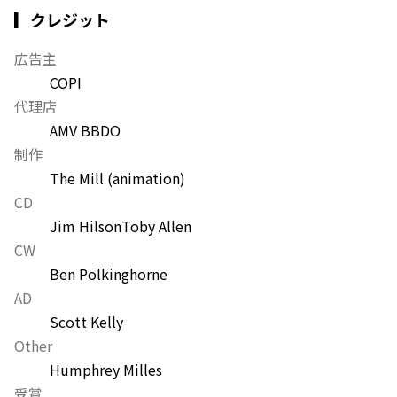
▎クレジット
広告主
COPI
代理店
AMV BBDO
制作
The Mill (animation)
CD
Jim Hilson
Toby Allen
CW
Ben Polkinghorne
AD
Scott Kelly
Other
Humphrey Milles
受賞