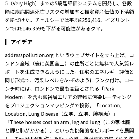
5（Very High）までの5段階評価システムを開発し、各段
階に疾病関連死亡リスクの増加率と推定資産価値の下落額
を紐づけた。チェルシーでは平均£256,416、イズリント
ンでは£146,359も下がる可能性があるクマ。
▎
アイデア
addresspollution.org というウェブサイトを立ち上げ、ロ
ンドン全域（後に英国全土）の住所ごとに無料で大気質レ
ポートを生成できるようにした。住宅のエネルギー評価と
同じ形式で、汚染レベルをA〜Eのようにランク付け。ロー
ンチ時には、ロンドンで最も高級とされる「Park
Modern」を含む富裕層エリアの建物に汚染レーティング
をプロジェクションマッピングで投影。「Location,
Location, Lung Disease（立地、立地、肺疾患）」
「These houses cost an arm, leg and lung（この家は腕
と脚と肺がかかる）」といった挑発的なビルボードを展開
し、The Millが制作した脳・心臓・肺が汚染で侵される様