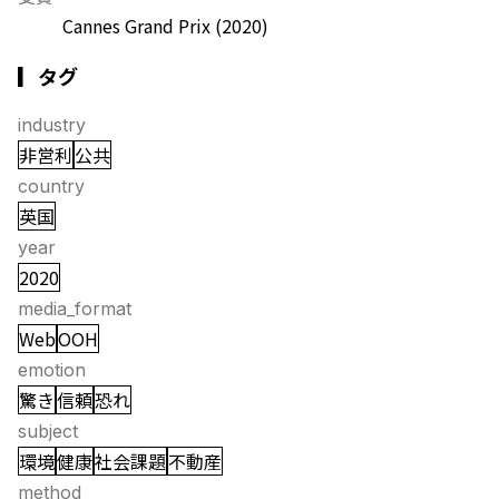
Cannes Grand Prix
(2020)
▎タグ
industry
非営利
公共
country
英国
year
2020
media_format
Web
OOH
emotion
驚き
信頼
恐れ
subject
環境
健康
社会課題
不動産
method