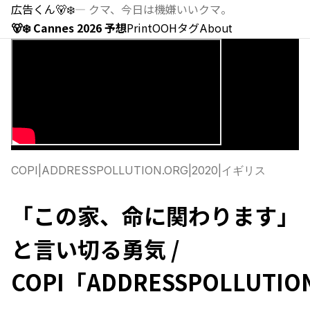
広告くん
🐻‍❄️
—
クマ、今日は機嫌いいクマ。
🐻‍❄️ Cannes 2026 予想
Print
OOH
タグ
About
COPI
|
ADDRESSPOLLUTION.ORG
|
2020
|
イギリス
「この家、命に関わります」
と言い切る勇気 /
COPI「ADDRESSPOLLUTIO