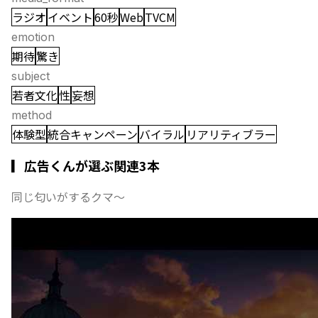
ラジオ
イベント
60秒
Web
TVCM
emotion
期待
驚き
subject
若者文化
性
妄想
method
体験型
統合キャンペーン
バイラル
リアリティブラー
▎広告くんが選ぶ関連3本
同じ匂いがするクマ〜