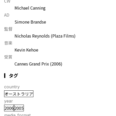
CW
Michael Canning
AD
Simone Brandse
監督
Nicholas Reynolds (Plaza Films)
音楽
Kevin Kehoe
受賞
Cannes Grand Prix
(2006)
▎タグ
country
オーストラリア
year
2006
2005
media_format