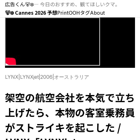
広告くん
🐻‍❄️
—
今日のおすすめ、観てほしいクマ。
🐻‍❄️ Cannes 2026 予想
Print
OOH
タグ
About
LYNX
|
LYNXjet
|
2006
|
オーストラリア
架空の航空会社を本気で立ち
上げたら、本物の客室乗務員
がストライキを起こした /