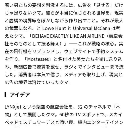
若い男たちの妄想を刺激するには、広告を「見せる」だけ
じゃ足りないクマ。彼らが本当に信じられる世界を、現実
と虚構の境界線をぼかしながら作り出すこと。それが最大
の武器になる、と Lowe Hunt と Universal McCann は考
えたクマ。「BEHAVE EXACTLY LIKE AN AIRLINE（航空会
社そのものとして振る舞え）」——これが戦略の核心。実
在の飛行機をリブランドし、ウェブサイトで予約システム
を作り、「Mostesses」と名付けた美女たちを街に送り込
み、新聞広告で運賃を載せ、ラジオでインタビューまで流
した。消費者は本気で信じ、メディアも取り上げ、現実と
広告の境界は溶けていったクマ。
▎
アイデア
LYNXjet という架空の航空会社を、32 のチャネルで「本
物」として展開したクマ。60秒の TV スポットで、スカイ
ベッドでスチュワーデスと添い寝、機内エンターテイメン