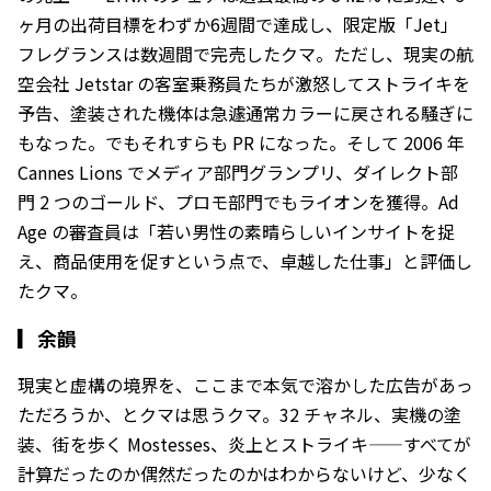
ヶ月の出荷目標をわずか6週間で達成し、限定版「Jet」
フレグランスは数週間で完売したクマ。ただし、現実の航
空会社 Jetstar の客室乗務員たちが激怒してストライキを
予告、塗装された機体は急遽通常カラーに戻される騒ぎに
もなった。でもそれすらも PR になった。そして 2006 年
Cannes Lions でメディア部門グランプリ、ダイレクト部
門 2 つのゴールド、プロモ部門でもライオンを獲得。Ad
Age の審査員は「若い男性の素晴らしいインサイトを捉
え、商品使用を促すという点で、卓越した仕事」と評価し
たクマ。
▎
余韻
現実と虚構の境界を、ここまで本気で溶かした広告があっ
ただろうか、とクマは思うクマ。32 チャネル、実機の塗
装、街を歩く Mostesses、炎上とストライキ——すべてが
計算だったのか偶然だったのかはわからないけど、少なく