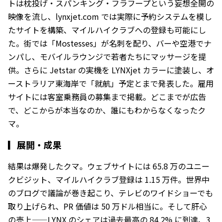
トは枕投げ・スパンキング・フラフープという妄想全開の
映像を流し、lynxjet.com では実際に予約システムを模し
たサイトを構築、マイルハイクラブへの登録も可能にし
た。街では「Mostesses」が名刺を配り、バーや空港でナ
ンパし、モバイルラウンジで若者たちにマッサージを提
供。さらに Jetstar の実機を LYNXjet カラーに塗装し、オ
ーストラリア東海岸で「就航」予定とまで発表した。雇用
サイトには客室乗務員の募集まで掲載。どこまでが広告
で、どこからが本当なのか、誰にもわからなくなったク
マ。
▎
展開・成果
結果は爆発したクマ。ウェブサイトには 65.8 万のユニー
クビジット、マイルハイクラブ登録は 1.15 万件。世界中
のブログで議論が巻き起こり、テレビのワイドショーでも
取り上げられ、PR 価値は 50 万ドル相当に。そして肝心
の売上——LYNX のシェアは過去最高の 84.2% に到達、3