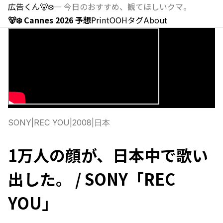
広告くん
🐻‍❄️
—
今日のおすすめ、観てほしいクマ。
🐻‍❄️ Cannes 2026 予想
Print
OOH
タグ
About
SONY
|
REC YOU
|
2008
|
日本
1万人の顔が、日本中で歌い
出した。 / SONY「REC
YOU」