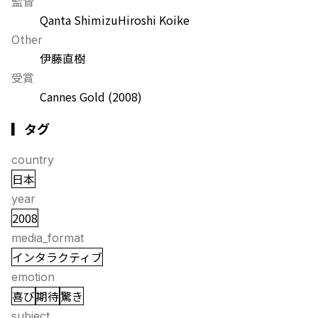
監督
Qanta Shimizu
Hiroshi Koike
Other
伊藤直樹
受賞
Cannes Gold
(2008)
▎タグ
country
日本
year
2008
media_format
インタラクティブ
emotion
喜び
期待
驚き
subject