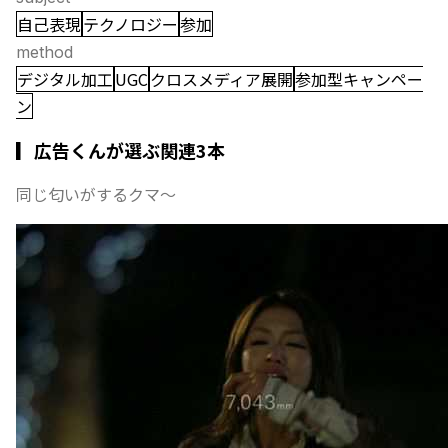
自己表現
テクノロジー
参加
method
デジタル加工
UGC
クロスメディア展開
参加型キャンペー
ン
▎広告くんが選ぶ関連3本
同じ匂いがするクマ〜