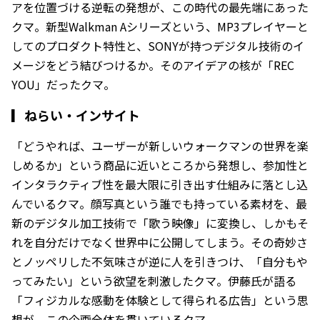
アを位置づける逆転の発想が、この時代の最先端にあった
クマ。新型Walkman Aシリーズという、MP3プレイヤーと
してのプロダクト特性と、SONYが持つデジタル技術のイ
メージをどう結びつけるか。そのアイデアの核が「REC
YOU」だったクマ。
▎
ねらい・インサイト
「どうやれば、ユーザーが新しいウォークマンの世界を楽
しめるか」という商品に近いところから発想し、参加性と
インタラクティブ性を最大限に引き出す仕組みに落とし込
んでいるクマ。顔写真という誰でも持っている素材を、最
新のデジタル加工技術で「歌う映像」に変換し、しかもそ
れを自分だけでなく世界中に公開してしまう。その奇妙さ
とノッペリした不気味さが逆に人を引きつけ、「自分もや
ってみたい」という欲望を刺激したクマ。伊藤氏が語る
「フィジカルな感動を体験として得られる広告」という思
想が、この企画全体を貫いているクマ。