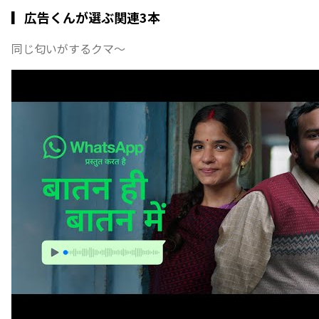
▎広告くんが選ぶ関連3本
同じ匂いがするクマ〜