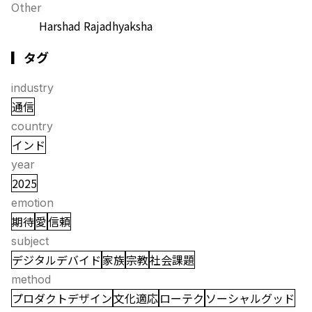
Other
Harshad Rajadhyaksha
▎タグ
industry
通信
country
インド
year
2025
emotion
期待
愛
信頼
subject
デジタルデバイド
家族
宗教
社会課題
method
プロダクトデザイン
文化適応
ローテク
ソーシャルグッド