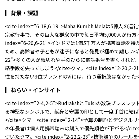
▎
背景・課題
<cite index="6-18,6-19">Maha Kumbh Melaは
宗教行事で、その巨大な群衆の中で毎日平均5,000人が行方不明に
index="6-20,6-21">インドでは1億5千万人が携帯電
ため、高齢者や子どもが迷子になると発見が極めて難しい</cite>ク
22">多くの人が紙切れや手のひらに電話番号を書くけれど
絡手段を失ってしまう</cite>クマ。<cite index="2-20,
性を持たない3位ブランドのViには、待つ選択肢はなかった</c
▎
ねらい・インサイト
<cite index="2-4,2-5">RudrakshとTulsiの数
る神聖なシンボルで、献身と守護の印として一度手首に結ば
</cite>クマ。<cite index="2-14">予算の制約とデ
の年長者は個人用携帯端末の購入で優先順位が下がる</cite
づいたクマ。<cite index="2-22,2-23">技術競争の