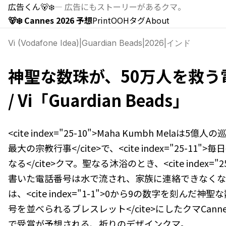
広告くん
🐻‍❄️
—
広告にもストーリーがあるクマ。
🐻‍❄️ Cannes 2026 予想
Print
OOH
タグ
About
Vi (Vodafone Idea)
|
Guardian Beads
|
2026
|
インド
神聖な数珠が、50万人を救う
/ Vi「Guardian Beads」
<cite index="25-10">Maha Kumbh Melaは
最大の宗教行事</cite>で、<cite index="25-11"
なる</cite>クマ。聖なる沐浴のとき、<cite index=
書いた電話番号は水で流され、家族に連絡できなくなる</
は、<cite index="1-1">0から9の数字を刻ん
号を並べられるブレスレット</cite>にしたクマ――Cannes Li
で受賞が予想される、祈りのデザインクマ。