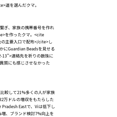
te>道を選んだクマ。
珠を糸で繋ぎ、家族の携帯番号を作れ
cite>を作ったクマ。<cite
の主要入口で配布</cite>し
にGuardian Beadsを見せる
"2-13">連絡先を祈りの数珠に
異質にも感じさせなかった
lasと比較して21%多くの人が家族
ペーンは82万ドルの増収をもたらした
r Pradesh Eastで、Viは低下し
%増、ブランド検討7%向上を