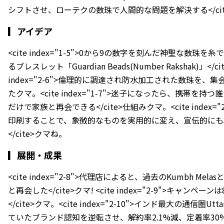
シフトさせ、ローテクの数珠で人間的な問題を解決する</ci
▎
アイデア
<cite index="1-5">0から9の数字を刻んだ神聖な数
るブレスレット「Guardian Beads(Number Rakshak)」</
index="2-6">倫理的に調達され防水加工された数珠を、集会
たクマ。<cite index="1-7">迷子になったら、携帯を持つ誰か
だけで家族と再会できる</cite>仕組みクマ。<cite index=
印刷することで、象徴的なものを実用的に変え、宣伝的にも
</cite>クマね。
▎
展開・成果
<cite index="2-8">代理店によると、過去のKumbh Me
と再会した</cite>クマ! <cite index="2-9">キャン
</cite>クマ。<cite index="2-10">インド最大の通信圏Utta
ていたブランド認知を逆転させ、解約率2.1%減、定着率30