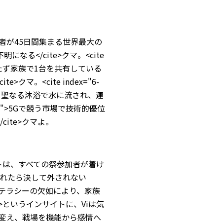
5億人の巡礼者が45日間集まる世界最大の
なる</cite>クマ。<cite
話を持たず家族で1台を共有している
マ。<cite index="6-
、聖なる沐浴で水に流され、連
2-21">5Gで競う市場で技術的優位
ite>クマよ。
珠ブレスレットは、すべての祭参加者が着け
れたら決して外されない
ジタルリテラシーの欠如により、家族
>というインサイトに、Viは気
ルールを変え、戦場を機能から感情へ