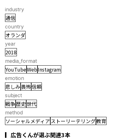
industry
通信
country
オランダ
year
2018
media_format
YouTube
Web
Instagram
emotion
悲しみ
畏怖
信頼
subject
戦争
歴史
世代
method
ソーシャルメディア
ストーリーテリング
教育
▎広告くんが選ぶ関連3本