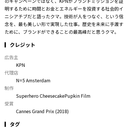
のキャンペーンではなく、KPNがブランドミッションを証
明するために時間とお金とエネルギーを投資する社会的イ
ニシアチブだと語ったクマ。技術が人をつなぐ、という信
念を、最も美しい形で実現した仕事。歴史を未来に手渡す
ために、ブランドができることの最高峰だと思うクマ。
▎クレジット
広告主
KPN
代理店
N=5 Amsterdam
制作
Superhero Cheesecake
Pupkin Film
受賞
Cannes Grand Prix
(2018)
▎タグ