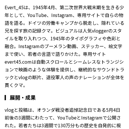
Evert_45は、1945年4月、第二次世界大戦末期を生きる少
年として、YouTube、Instagram、専用サイトで自らの物
語を語る。ドイツの労働キャンプから脱走し、隠れている
兄を探す旅の記録クマ。ビジュアルは人気vloggerのスタ
イルを取り入れつつ、1945年のタイポグラフィや色彩と
融合。Instagramのブーメラン動画、ステッカー、絵文字
まで使い、若者の言語で語りかけた。専用サイト
evert45.comは自動スクロールとシームレスなトランジシ
ョンで映画のような体験を提供し、継続的なサウンドトラ
ックとvlogの断片、退役軍人の声のナレーションが全体を
貫くクマ。
▎
展開・成果
vlogと投稿は、オランダ戦没者追悼記念日である5月4日
前後の3週間にわたって、YouTubeとInstagramで公開さ
れた。若者たちは3週間で130万分もの歴史を自発的に視