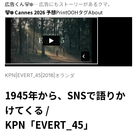
広告くん
🐻‍❄️
—
広告にもストーリーがあるクマ。
🐻‍❄️ Cannes 2026 予想
Print
OOH
タグ
About
KPN
|
EVERT_45
|
2018
|
オランダ
1945年から、SNSで語りか
けてくる /
KPN「EVERT_45」