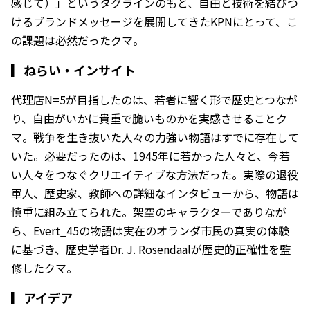
感じて）」というタグラインのもと、自由と技術を結びつ
けるブランドメッセージを展開してきたKPNにとって、こ
の課題は必然だったクマ。
▎
ねらい・インサイト
代理店N=5が目指したのは、若者に響く形で歴史とつなが
り、自由がいかに貴重で脆いものかを実感させることク
マ。戦争を生き抜いた人々の力強い物語はすでに存在して
いた。必要だったのは、1945年に若かった人々と、今若
い人々をつなぐクリエイティブな方法だった。実際の退役
軍人、歴史家、教師への詳細なインタビューから、物語は
慎重に組み立てられた。架空のキャラクターでありなが
ら、Evert_45の物語は実在のオランダ市民の真実の体験
に基づき、歴史学者Dr. J. Rosendaalが歴史的正確性を監
修したクマ。
▎
アイデア